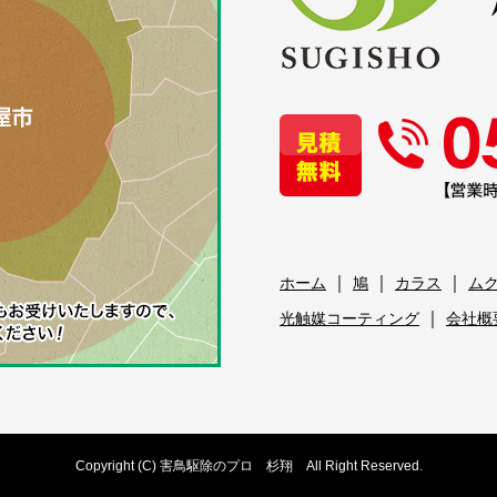
｜
｜
｜
ホーム
鳩
カラス
ム
｜
光触媒コーティング
会社概
Copyright (C) 害鳥駆除のプロ 杉翔 All Right Reserved.